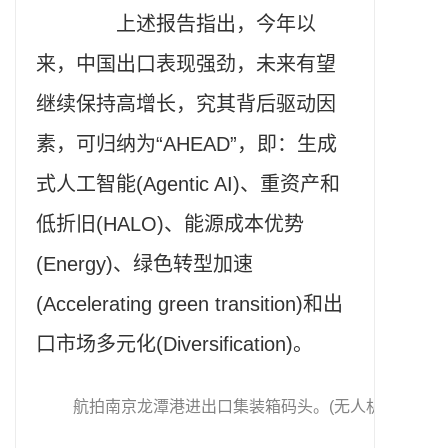
上述报告指出，今年以
来，中国出口表现强劲，未来有望
继续保持高增长，究其背后驱动因
素，可归纳为“AHEAD”，即：生成
式人工智能(Agentic AI)、重资产和
低折旧(HALO)、能源成本优势
(Energy)、绿色转型加速
(Accelerating green transition)和出
口市场多元化(Diversification)。
航拍南京龙潭港进出口集装箱码头。(无人机照片) 记者