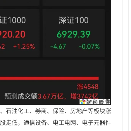
石油化工、券商、保险、房地产等板块涨
股走低，通信设备、电工电网、电子元器件