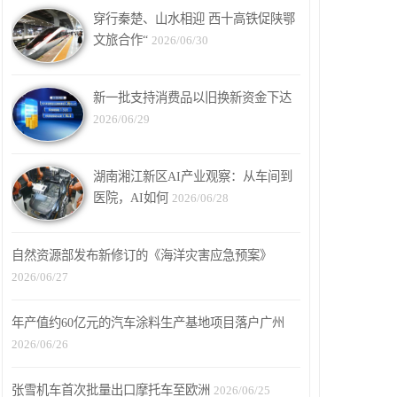
穿行秦楚、山水相迎 西十高铁促陕鄂
文旅合作“
2026/06/30
新一批支持消费品以旧换新资金下达
2026/06/29
湖南湘江新区AI产业观察：从车间到
医院，AI如何
2026/06/28
自然资源部发布新修订的《海洋灾害应急预案》
2026/06/27
年产值约60亿元的汽车涂料生产基地项目落户广州
2026/06/26
张雪机车首次批量出口摩托车至欧洲
2026/06/25