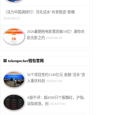
（活力中国调研行）河北试水“共享智造”新模
2026/06/23
2026暑期档电影票房破10亿！邀你共
赴光影之约
2026/06/20
tokenpocket钱包官网
56个项目签约1549亿元 金融“活水”流
入重庆科创
2026/07/04
A股午评：超4500只个股飘红，沪指、
深指收涨，创
2026/07/01