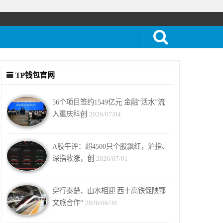
TP钱包官网
56个项目签约1549亿元 金融“活水”流
入重庆科创
2026/07/04
A股午评：超4500只个股飘红，沪指、
深指收涨，创
2026/07/01
穿行秦楚、山水相迎 西十高铁促陕鄂
文旅合作“
2026/06/30