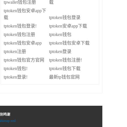
tpwallet钱包注册
载
tptoken钱包安卓app下
载
tptoken钱包登录
tptoken钱包登录!
tptoken安卓app下载
tptoken钱包注册
tptoken钱包
tptoken钱包安卓app
tptoken钱包安卓下载
tptoken注册
tptoken登录
tptoken钱包官方官网
tptoken钱包注册!
tptoken钱包!
tptoken钱包下载
tptoken登录!
最新tp钱包官网
特别鸣谢
idumap.xml