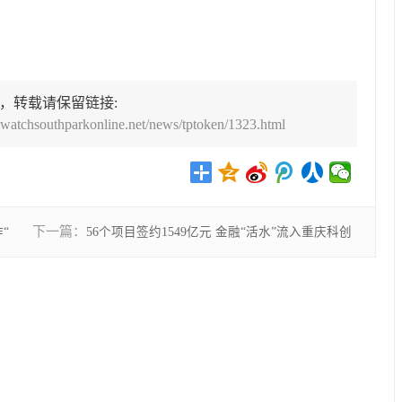
载，转载请保留链接:
iwatchsouthparkonline.net/news/tptoken/1323.html
下一篇：
“
56个项目签约1549亿元 金融“活水”流入重庆科创