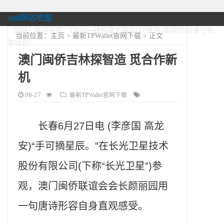
xml网站地图
您好！欢迎来到：TPtoken钱包官方网站(TP钱包)官网|你的通用数
当前位置：
主页
>
最新TPWallet官网下载
> 正文
字钱包！
澳门闽侨吉林探智造 觅合作新
机
06-27
最新TPWallet官网下载
长春6月27日电 (李彦国 高龙
安)“手可摘星辰。”在长光卫星技术
股份有限公司(下称“长光卫星”)参
观，澳门闽侨联谊会会长颜丽园用
一句唐诗形容自身直观感受。